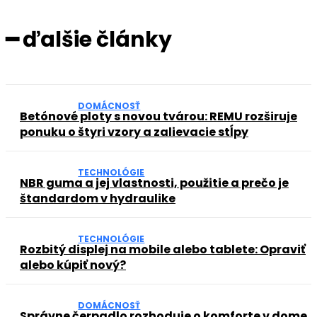
━ ďalšie články
DOMÁCNOSŤ
Betónové ploty s novou tvárou: REMU rozširuje
ponuku o štyri vzory a zalievacie stĺpy
TECHNOLÓGIE
NBR guma a jej vlastnosti, použitie a prečo je
štandardom v hydraulike
TECHNOLÓGIE
Rozbitý displej na mobile alebo tablete: Opraviť
alebo kúpiť nový?
DOMÁCNOSŤ
Správne čerpadlo rozhoduje o komforte v dome,