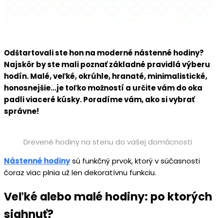
Odštartovali ste hon na moderné nástenné hodiny?
Najskôr by ste mali poznať základné pravidlá výberu
hodín. Malé, veľké, okrúhle, hranaté, minimalistické,
honosnejšie…je toľko možností a určite vám do oka
padli viaceré kúsky. Poradíme vám, ako si vybrať
správne!
Drevené hodiny na stenu do vašej domácnosti
Nástenné hodiny
sú funkčný prvok, ktorý v súčasnosti
čoraz viac plnia už len dekoratívnu funkciu.
Veľké alebo malé hodiny: po ktorých
siahnuť?