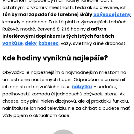
V ideálnom prípade by mali hodiny farebne ladiť s
ostatnými prvkami v miestnosti, teda ak sú drevené, ich
tón by mal zapadať do farebnej škály
obývacej steny
,
komody a podobne. To isté platí o výraznejších farbách.
Ružové, modré, červené či žlté hodiny
zlaďte s
interiérovými doplnkami v tých istých farbách
–
vankúše
,
deky
,
koberec
, vázy, svietniky a iné drobnosti.
Kde hodiny vyniknú najlepšie?
Obývačka je najbežnejším a najvhodnejším miestom na
umiestnenie nástenných hodín. Odporúčame umiestniť
ich nad stred najväčšieho kusu
nábytku
– sedačku,
podlhovastú komodu či jednoduchú obývaciu stenu. Ak
chcete, aby plnili nielen dizajnovú, ale aj praktickú funkciu,
nainštalujte ich nad televíziu, nie za chrbát a budete mať
vždy pojem o aktuálnom čase.