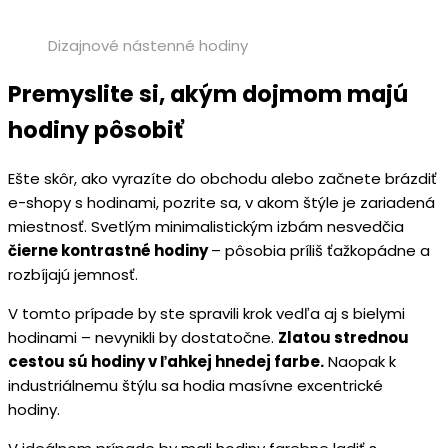
Dizajnové nástenné hodiny
Premyslite si, akým dojmom majú
hodiny pôsobiť
Ešte skôr, ako vyrazíte do obchodu alebo začnete brázdiť
e-shopy s hodinami, pozrite sa, v akom štýle je zariadená
miestnosť. Svetlým minimalistickým izbám nesvedčia
čierne kontrastné hodiny
– pôsobia príliš ťažkopádne a
rozbíjajú jemnosť.
V tomto prípade by ste spravili krok vedľa aj s bielymi
hodinami – nevynikli by dostatočne.
Zlatou strednou
cestou sú hodiny v ľahkej hnedej farbe.
Naopak k
industriálnemu štýlu sa hodia masívne excentrické
hodiny.