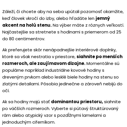
Záleží, či chcete aby na seba upútali pozornosť okamžite,
keď človek vkročí do izby, alebo hľadáte len
jemný
akcent na holú stenu.
Na výber máte z rôznych veľkostí.
Najčastejšie sa stretnete s hodinami s priemerom od 25
do 80 centimentrov.
Ak preferujete skôr nenápadnejšie interiérové doplnky,
ktoré sa však nestratia v priestore,
siahnite po menších
rozmeroch, ale zaujímavom dizajne.
Momentálne sú
populárne napríklad industriálne kovové hodiny s
dreveným prvkom alebo lesklé biele hodiny na stenu so
zlatými detailami. Pôsobia jedinečne a zároveň nebijú do
očí.
Ak sa hodiny majú stať
dominantou priestoru,
siahnite
po väčších rozmeroch. Vyberte si pútavý štruktúrovaný
rám alebo atypický vzor s pozdĺžnymi lamelami a
jednoduchým ciferníkom.