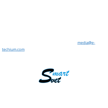
━ Chcem inzerovať
Pre reklamu, inzerciu, nákup odkazov, napísanie a
publikáciu PR článkov nás kontaktujte na
media@e-
techium.com
Smart svet je zameraný na moderné technológie a novinky zo sveta.
Dozviete sa o najnovších trendoch v oblasti technológií, podnikania,