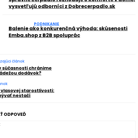
vysvetľujú odborníci z Dobrecerpadlo.sk
PODNIKANIE
Balenie ako konkurenčná výhoda: skúsenosti
Emba.shop z B2B spoluprác
zajúci článok
v súčasnosti chránime
rádežou dodávok?
lánok
vlasovej starostlivosti:
mývať nestačí
Ť ODPOVEĎ
K