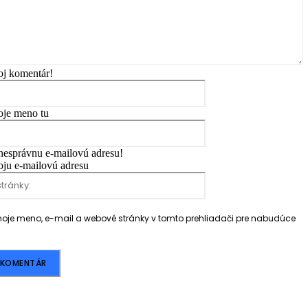
oj komentár!
Meno:*
oje meno tu
Email:*
 nesprávnu e-mailovú adresu!
oju e-mailovú adresu
Webové
stránky:
 moje meno, e-mail a webové stránky v tomto prehliadači pre nabudúce
.