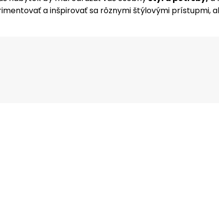
entovať a inšpirovať sa rôznymi štýlovými prístupmi, aby
am
Facebook
Twitter
Pinterest
What