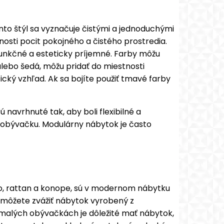
ento štýl sa vyznačuje čistými a jednoduchými
osti pocit pokojného a čistého prostredia.
funkčné a esteticky príjemné. Farby môžu
lebo šedá, môžu pridať do miestnosti
cký vzhľad. Ak sa bojíte použiť tmavé farby
navrhnuté tak, aby boli flexibilné a
šu obývačku. Modulárny nábytok je často
vo, rattan a konope, sú v modernom nábytku
o môžete zvážiť nábytok vyrobený z
 malých obývačkách je dôležité mať nábytok,