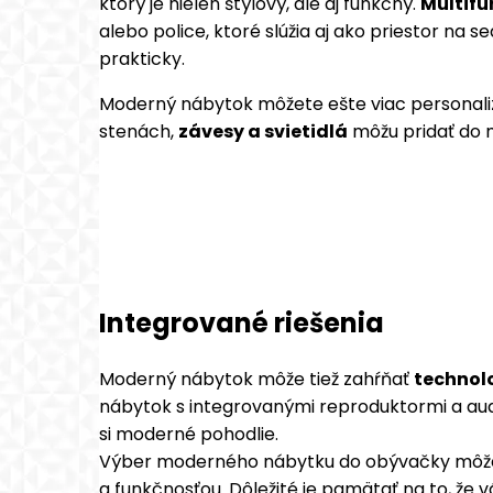
ktorý je nielen štýlový, ale aj funkčný.
Multifu
alebo police, ktoré slúžia aj ako priestor na 
prakticky.
Moderný nábytok môžete ešte viac personaliz
stenách,
závesy a svietidlá
môžu pridať do m
Integrované riešenia
Moderný nábytok môže tiež zahŕňať
technol
nábytok s integrovanými reproduktormi a aud
si moderné pohodlie.
Výber moderného nábytku do obývačky môže by
a funkčnosťou. Dôležité je pamätať na to, že