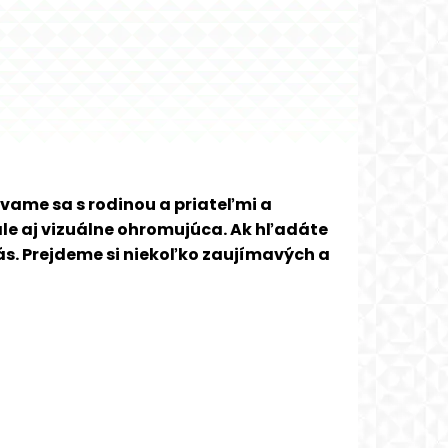
vame sa s rodinou a priateľmi a
ale aj vizuálne ohromujúca. Ak hľadáte
ás. Prejdeme si niekoľko zaujímavých a