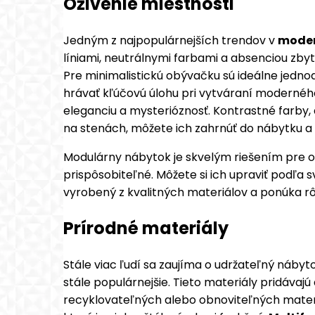
Oživenie miestnosti
Jedným z najpopulárnejších trendov v
mode
líniami, neutrálnymi farbami a absenciou zby
Pre minimalistickú obývačku sú ideálne jedn
hrávať kľúčovú úlohu pri vytváraní modernéh
eleganciu a mysterióznosť. Kontrastné farby,
na stenách, môžete ich zahrnúť do nábytku a
Modulárny nábytok je skvelým riešením pre obý
prispôsobiteľné. Môžete si ich upraviť podľa 
vyrobený z kvalitných materiálov a ponúka rô
Prírodné materiály
Stále viac ľudí sa zaujíma o udržateľný nábyt
stále populárnejšie. Tieto materiály pridáva
recyklovateľných alebo obnoviteľných materi