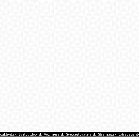
taktivit.sk
|
Svetoutdoor.sk
|
Vozimesa.sk
|
Svetcestovatela.sk
|
Stramag.sk
|
Extravagante