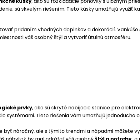
nkčné kúsky
, ako sú rozkladacie pohovky s úložným pri
sedenie, sú skvelým riešením. Tieto kúsky umožňujú využiť 
ovať pridaním vhodných doplnkov a dekorácií. Vankúše s
iestnosti váš osobný štýl a vytvoriť útulnú atmosféru.
ogické prvky
, ako sú skryté nabíjacie stanice pre elektron
io systémami. Tieto riešenia vám umožňujú jednoducho ov
ť náročný, ale s týmito trendmi a nápadmi môžete vytvo
 váš nábytok by mal odrážať váš osobný
štýl a potreby,
a 