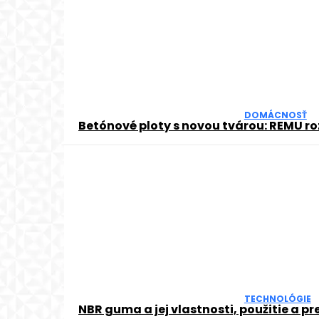
DOMÁCNOSŤ
Betónové ploty s novou tvárou: REMU rozš
TECHNOLÓGIE
NBR guma a jej vlastnosti, použitie a p