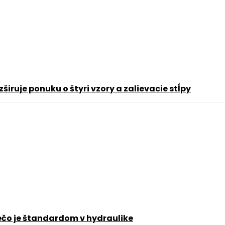
iruje ponuku o štyri vzory a zalievacie stĺpy
rečo je štandardom v hydraulike