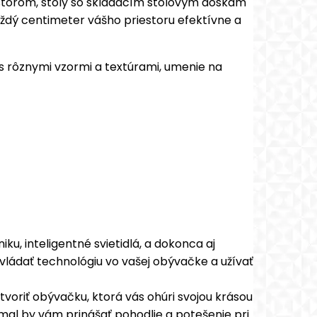
estorom, stoly so skladacím stolovým doskám
každý centimeter vášho priestoru efektívne a
 rôznymi vzormi a textúrami, umenie na
iku, inteligentné svietidlá, a dokonca aj
ládať technológiu vo vašej obývačke a užívať
riť obývačku, ktorá vás ohúri svojou krásou
mal by vám prinášať pohodlie a potešenie pri