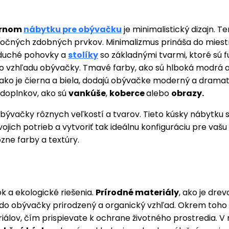
rnom
nábytku pre obývačku
je minimalistický dizajn. T
točných zdobných prvkov. Minimalizmus prináša do miestn
oduché pohovky a
stolíky
so základnými tvarmi, ktoré sú 
o vzhľadu obývačky. Tmavé farby, ako sú hlboká modrá a
 ako je čierna a biela, dodajú obývačke moderný a dramati
 doplnkov, ako sú
vankúše
,
koberce
alebo
obrazy.
vačky rôznych veľkostí a tvarov. Tieto kúsky nábytku sú 
svojich potrieb a vytvoriť tak ideálnu konfiguráciu pre va
zne farby a textúry.
ok a ekologické riešenia.
Prírodné materiály
, ako je dre
jú do obývačky prirodzený a organický vzhľad. Okrem toh
álov, čím prispievate k ochrane životného prostredia. V