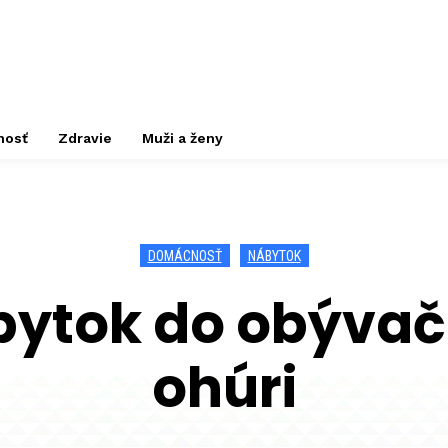
nosť
Zdravie
Muži a ženy
DOMÁCNOSŤ
NÁBYTOK
ytok do obývačk
ohúri