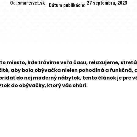
Od:
smartsvet.sk
27 septembra, 2023
Dátum publikácie:
 miesto, kde trávime veľa času, relaxujeme, stretá
žité, aby bola obývačka nielen pohodlná a funkčná, 
pridať do nej moderný nábytok, tento článok je pre v
ok do obývačky, ktorý vás ohúri.